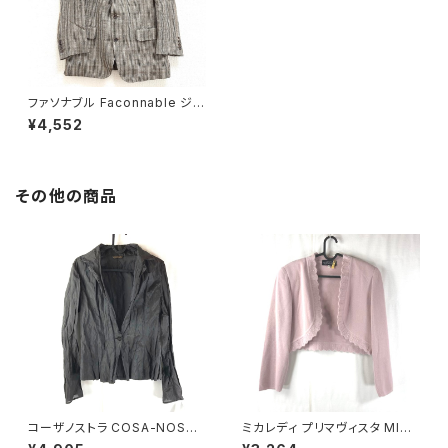
ファソナブル Faconnable ジャ
ケット S3B チェック柄 麻 グレ
¥4,552
ー系 815112
その他の商品
コーザノストラ COSA-NOSTR
ミカレディ プリマヴィスタ MICA
A カットソー 長袖 シースルー
LADY PRIMAVISTA カーディ