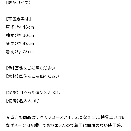
【表記サイズ】
【平置き実寸】
肩幅：約 46cm
袖丈：約 60cm
身幅：約 48cm
着丈：約 73cm
【色】画像をご参照ください
【素材】画像をご参照ください
【状態】目立った傷や汚れなし
【備考】名入れあり
★当店の商品はすべてリユースアイテムとなります。特質上、些細
なダメージは記載しておりませんので着用に問題のない使用感、