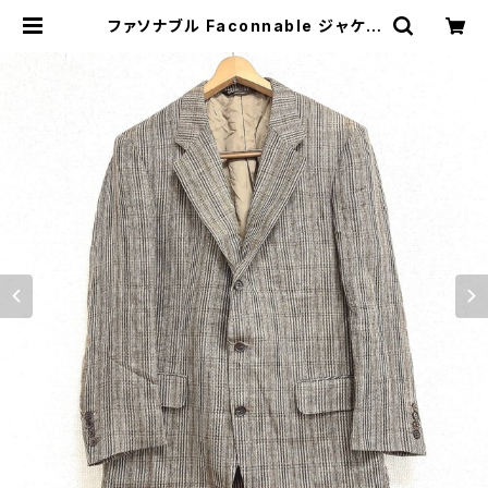
ファソナブル Faconnable ジャケッ
ト S3B チェック柄 麻 グレー系 8151
12 | Ethical Store