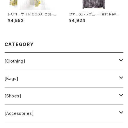
トリコーサ TRICOSA セットア
ファーストレヴュー First Revu
ップ スーツ ジャケット スカート
e 半袖ワンピース フリンジ バッ
¥4,552
¥4,924
肩パッド 黄色 日本製 42サイズ
クファスナー ポケット ヴィンテ
900578
ージ風ボタン タグ付き ブラック
Mサイズ 929837
CATEGORY
[Clothing]
Krochet Kids International
[Bags]
BAGGU
[Shoes]
FOOD TEXTILE
TOMS
[Accessories]