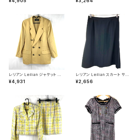
¥4,905
¥3,264
絹 スリット袖 濃ブラウン系 40
ガン 長袖 ビーズ 肩パッド ピン
サイズ 921487
ク 9AR63サイズ 900710
レリアン Leilian ジャケット 肩
レリアン Leilian スカート サイ
パッド 黄色 金色 13+サイズ 90
ドプリーツ 裏地付き 日本製 サ
¥4,931
¥2,656
0590
イドファスナー 黒 11サイズ 929
840