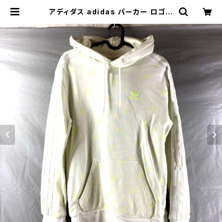
アディダス adidas パーカー ロゴプ
リント ロゴワンポイント刺繍 白 810
833 | Ethical Store