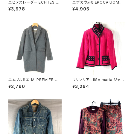
エヒテスレーダー ECHTES LE
エポカウォモ EPOCA UOMO
DER ジャケット ヴィンテージ 内
シャツ 長袖 綿100％ 水色 48
¥3,978
¥4,905
側チェック柄 赤 36サイズ 900
サイズ 921476
696
エムプルミエ M-PREMIER コ
リサマリア LIISA maria ジャケ
ート 日本製 無地 スナップボタ
ット 裏地花柄 綿 肩パット ピン
¥2,790
¥3,264
ン ポケット グレー 36サイズ 92
ク 900697
9841