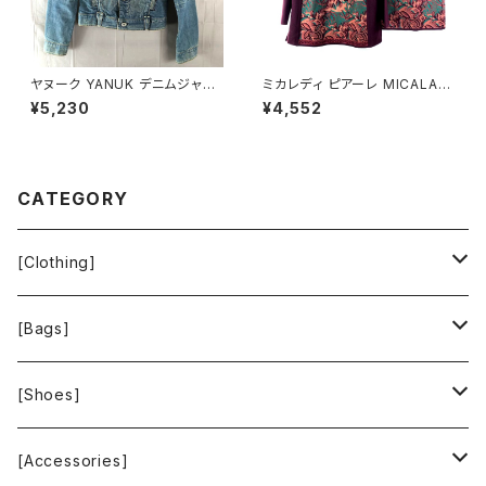
ヤヌーク YANUK デニムジャケ
ミカレディ ピアーレ MICALAD
ット Gジャン ロゴボタン ヴィン
Y piare セットアップ ニット 花
¥5,230
¥4,552
テージ加工 ダメージ加工 イン
柄 肩パッド ボルドー系 Mサイズ
ディゴ ブルー系 Pサイズ 92211
900705
6
CATEGORY
[Clothing]
Krochet Kids International
[Bags]
BAGGU
[Shoes]
FOOD TEXTILE
TOMS
[Accessories]