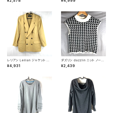
¥2,578
¥4,999
ケット 黒 12サイズ 921593
mada スカート 花柄刺繍 裏地
あり 黒 40サイズ 921485
レリアン Leilian ジャケット 肩
ダズリン dazzlin ニット ノース
パッド 黄色 金色 13+サイズ 90
リーブ 千鳥柄 白 黒 Sサイズ 9
¥4,931
¥2,439
0590
44173