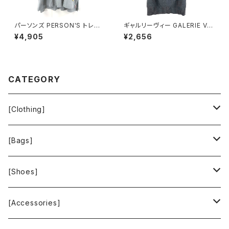
パーソンズ PERSON'S トレー
ギャルリーヴィー GALERIE VIE
ナー 綿100％ ロゴ刺繡 袖フリ
ニット ウール100％ トゥモロー
¥4,905
¥2,656
ル スリット グレー LLサイズ 92
ランド 日本製 グレー 1サイズ 9
1479
29843
CATEGORY
[Clothing]
Krochet Kids International
[Bags]
BAGGU
[Shoes]
FOOD TEXTILE
TOMS
[Accessories]