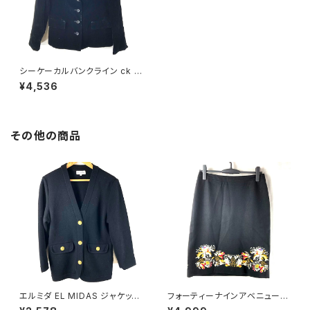
シーケーカルバンクライン ck C
alvin Klein ジャケット ベロア
¥4,536
生地 肩パッド 黒 6サイズ 8108
27
その他の商品
エルミダ EL MIDAS ジャケット
フォーティーナインアベニュージ
カーディガン 金ボタン サイドポ
ュンコシマダ 49AV.junko shi