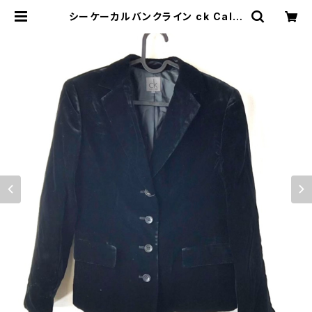
シーケーカルバンクライン ck Calvi
n Klein ジャケット ベロア生地 肩パ
ッド 黒 6サイズ 810827 | Ethical
Store