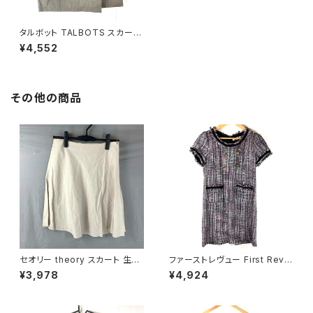
タルボット TALBOTS スカート
ベルトデザイン スリット ライトブ
¥4,552
ラウン系 14サイズ 810825
その他の商品
セオリー theory スカート 生成
ファーストレヴュー First Revu
色 2サイズ 900587
e 半袖ワンピース フリンジ バッ
¥3,978
¥4,924
クファスナー ポケット ヴィンテ
ージ風ボタン タグ付き ブラック
Mサイズ 929837