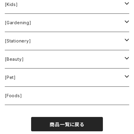
People Tree
Feliz
Bee Eco Wraps
[Kids]
Green Time
CLOUDY
Mastro Geppetto
[Gardening]
SKY LIMIT
Francis+Dale
gardens
[Stationery]
KUSKA
KAFFEEFORM
If You Care
MOTHER FOREST
[Beauty]
La Bontazza
Root Pouch
STOP THE WATER WHILE USING ME!
[Pet]
THE TOKYO CORK
URBAN GREEN MAKERS
WOLFGANG MAN ＆ BEAST
[Foods]
WASH NUTS
商品一覧に戻る
24BOTTLES