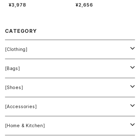
DER ジャケット ヴィンテージ 内
ニット ウール100％ トゥモロー
¥3,978
¥2,656
側チェック柄 赤 36サイズ 900
ランド 日本製 グレー 1サイズ 9
696
29843
CATEGORY
[Clothing]
Krochet Kids International
[Bags]
BAGGU
[Shoes]
FOOD TEXTILE
TOMS
[Accessories]
INCASE
ALEX AND ANI
[Home & Kitchen]