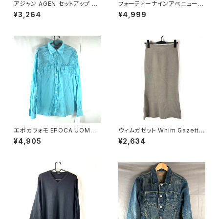
アジャン AGEN セットアップ ス
フォーティーナインアベニュージ
カートスーツ 長袖 ベロア生地
ュンコシマダ 49AV.junko shi
¥3,264
¥4,999
レース 肩パッド タグ付き ボルド
mada スカート 花柄刺繍 裏地
ー 11ARサイズ 900709
あり 黒 40サイズ 921485
エポカウォモ EPOCA UOMO
ウィムガゼット Whim Gazette
シャツ 長袖 綿100％ 水色 48
スカート ロング フレア 無地 レ
¥4,905
¥2,634
サイズ 921476
ーヨン ウエストゴム ベージュ系
FREEサイズ 922149