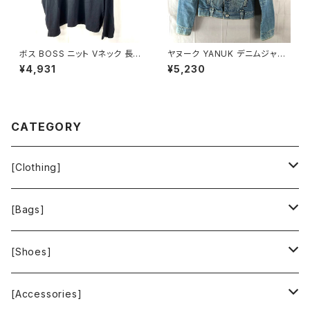
ボス BOSS ニット Vネック 長袖
ヤヌーク YANUK デニムジャケ
無地 黒 900701
ット Gジャン ロゴボタン ヴィン
¥4,931
¥5,230
テージ加工 ダメージ加工 イン
ディゴ ブルー系 Pサイズ 92211
6
CATEGORY
[Clothing]
Krochet Kids International
[Bags]
BAGGU
[Shoes]
FOOD TEXTILE
TOMS
[Accessories]