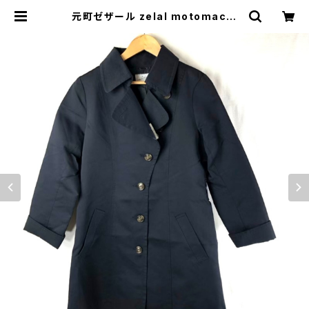
元町ゼザール zelal motomachi
コート ロング サイドポケット ボタン
紺 13ARサイズ 786063 | Ethical
Store