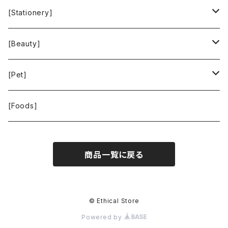
SKY LIMIT
Francis+Dale
gardens
[Stationery]
KUSKA
KAFFEEFORM
If You Care
MOTHER FOREST
[Beauty]
La Bontazza
Root Pouch
STOP THE WATER WHILE USING ME!
[Pet]
THE TOKYO CORK
URBAN GREEN MAKERS
WOLFGANG MAN ＆ BEAST
[Foods]
WASH NUTS
商品一覧に戻る
24BOTTLES
© Ethical Store
Powered by