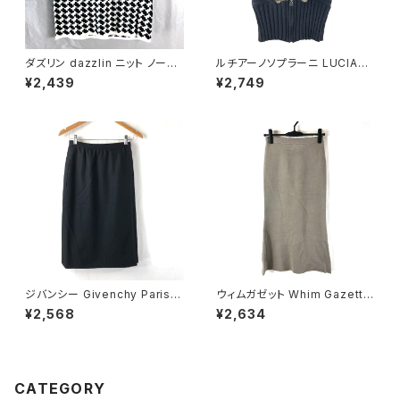
ダズリン dazzlin ニット ノース
ルチアーノソプラーニ LUCIAN
リーブ 千鳥柄 白 黒 Sサイズ 9
O SOPRANI ニット ベスト フロ
¥2,439
¥2,749
44173
ントジップ ファー襟付き ブラッ
ク 42サイズ 921668
ジバンシー Givenchy Paris
ウィムガゼット Whim Gazette
スカート 巻きスカート 黒 38サ
スカート ロング フレア 無地 レ
¥2,568
¥2,634
イズ 900700
ーヨン ウエストゴム ベージュ系
FREEサイズ 922149
CATEGORY