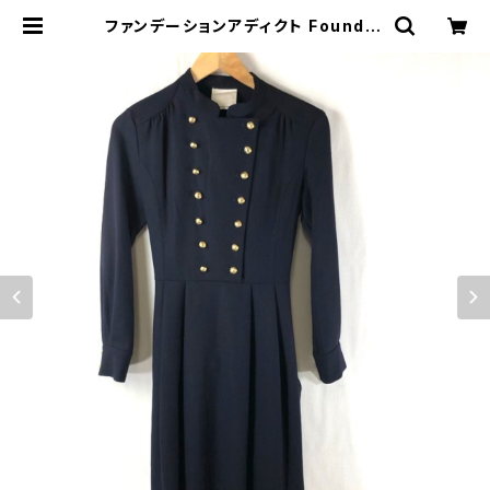
ファンデーションアディクト Foundat
ion Addict ワンピース 金ボタン 袖
ボタン 腰ひも サイドファスナー ウー
ル100％ 日本製 紺 Fサイズ 77375
4 | Ethical Store