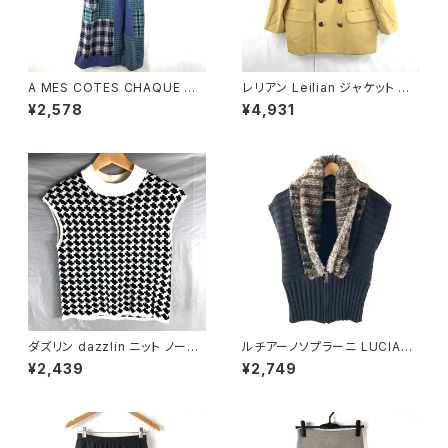
A MES COTES CHAQUE ジ
レリアン Leilian ジャケット 肩
ャンパースカート チェック柄 ポ
パッド 黄色 金色 13+サイズ 90
¥2,578
¥4,931
ケット ブルー系 921472
0590
ダズリン dazzlin ニット ノース
ルチアーノソプラーニ LUCIAN
リーブ 千鳥柄 白 黒 Sサイズ 9
O SOPRANI ニット ベスト フロ
¥2,439
¥2,749
44173
ントジップ ファー襟付き ブラッ
ク 42サイズ 921668