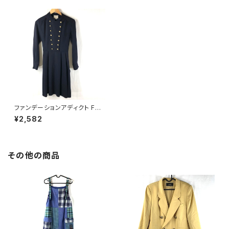
ファンデーションアディクト Fou
ndation Addict ワンピース 金
¥2,582
ボタン 袖ボタン 腰ひも サイドフ
ァスナー ウール100％ 日本製
紺 Fサイズ 773754
その他の商品