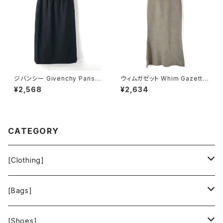
ジバンシー Givenchy Paris
ウィムガゼット Whim Gazette
スカート 巻きスカート 黒 38サ
スカート ロング フレア 無地 レ
¥2,568
¥2,634
イズ 900700
ーヨン ウエストゴム ベージュ系
FREEサイズ 922149
CATEGORY
[Clothing]
Krochet Kids International
[Bags]
BAGGU
[Shoes]