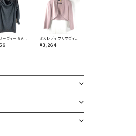
リーヴィー GALE
ミカレディ プリマヴィス
VIE ニット ウール1
タ MICALADY PRIMA
56
¥3,264
 トゥモローランド
VISTA カーディガン 長
 グレー 1サイズ
袖 ビーズ 肩パッド ピン
43
ク 9AR63サイズ 900
710