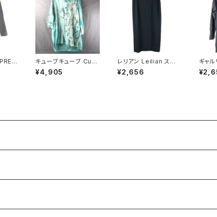
PREM
キューブキューブ Cub
レリアン Leilian スカ
ギャル
製 無地
e-Cube シャツ チュニ
ート ロング スリット 裏
RIE 
¥4,905
¥2,656
¥2,6
ポケット
ック 七分袖 綿100％
地付き 日本製 サイドフ
00％
9298
水玉柄 青緑系 40サイ
ァスナー 黒 9サイズ 92
日本製
ズ 921475
9839
9298