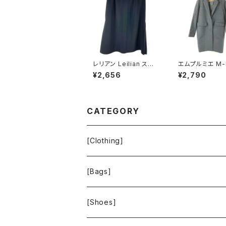
レリアン Leilian スカ
エムプルミエ M-
ート サイドプリーツ 裏
IER コート 日本
¥2,656
¥2,790
地付き 日本製 サイドフ
スナップボタン 
ァスナー 黒 11サイズ 9
グレー 36サイズ 
29840
41
CATEGORY
[Clothing]
Krochet Kids International
[Bags]
BAGGU
[Shoes]