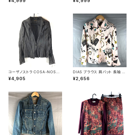
¥4,999
¥4,999
一つボタン ベージュ ゴールド 9
ー タグ付き 黒 40サイズ 9214
21486
88
コーザノストラ COSA-NOSTR
DIAS ブラウス 肩バット 長袖 袖
A カットソー 長袖 シースルー
フリル 金ボタン 東京ブラウス ア
¥4,905
¥2,656
絹 スリット袖 濃ブラウン系 40
クセサリー柄 タグ付き ピンク バ
サイズ 921487
スト82サイズ 929836