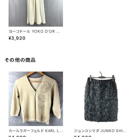
ヨーコドール YOKO D'OR ニッ
トワンピース 五分袖 白 40サイ
¥3,920
ズ 702662
その他の商品
カールラガーフェルド KARL LA
ジュンコシマダ JUNKO SHIM
GERFELD カーディガン 花 ラメ
ADA スカート リボン シースル