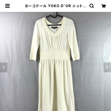
ヨーコドール YOKO D'OR ニットワ
ンピース 五分袖 白 40サイズ 7026
62 | Ethical Store