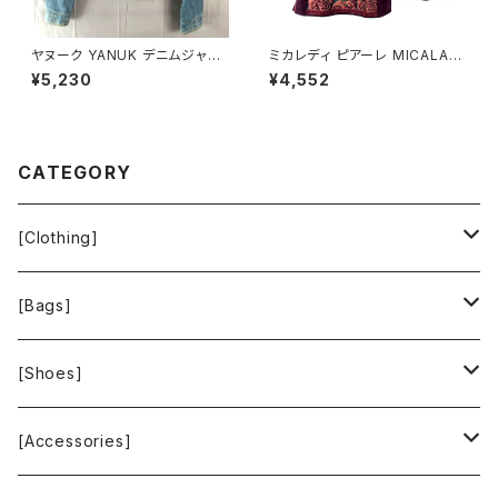
ヤヌーク YANUK デニムジャケ
ミカレディ ピアーレ MICALAD
ット Gジャン ロゴボタン ヴィン
Y piare セットアップ ニット 花
¥5,230
¥4,552
テージ加工 ダメージ加工 イン
柄 肩パッド ボルドー系 Mサイズ
ディゴ ブルー系 Pサイズ 92211
900705
6
CATEGORY
[Clothing]
Krochet Kids International
[Bags]
BAGGU
[Shoes]
FOOD TEXTILE
TOMS
[Accessories]