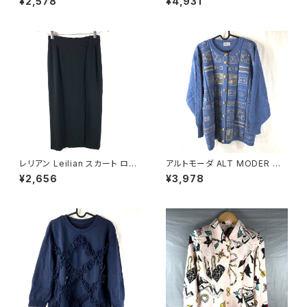
¥2,578
¥4,931
ケット ブルー系 921472
0590
レリアン Leilian スカート ロン
アルトモーダ ALT MODER カ
グ スリット 裏地付き 日本製 サ
ーディガン 金ボタン ニット 青系
¥2,656
¥3,978
イドファスナー 黒 9サイズ 929
Fサイズ 900698
839