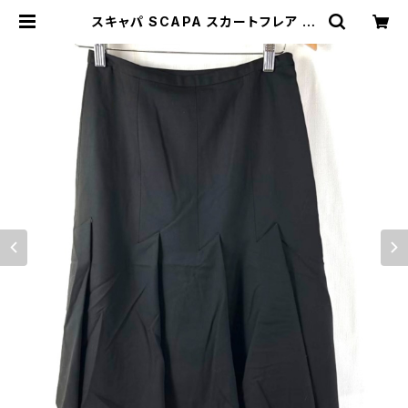
スキャパ SCAPA スカートフレア 日
本製 裏地付き ダークブラウン 38サ
イズ 661919 | Ethical Store