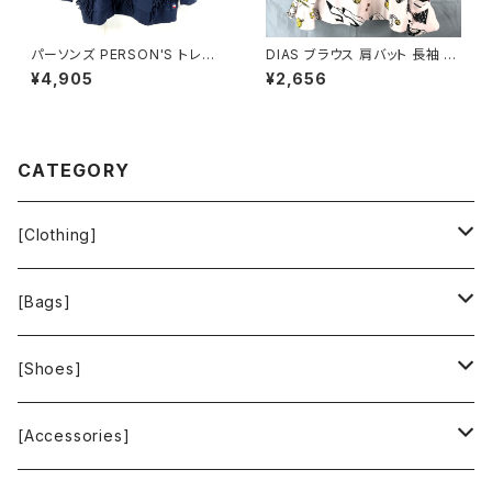
パーソンズ PERSON'S トレー
DIAS ブラウス 肩バット 長袖 袖
ナー 綿100％ ロゴ入り フリン
フリル 金ボタン 東京ブラウス ア
¥4,905
¥2,656
ジ リブ ネイビー Lサイズ 9214
クセサリー柄 タグ付き ピンク バ
78
スト82サイズ 929836
CATEGORY
[Clothing]
Krochet Kids International
[Bags]
BAGGU
[Shoes]
FOOD TEXTILE
TOMS
[Accessories]