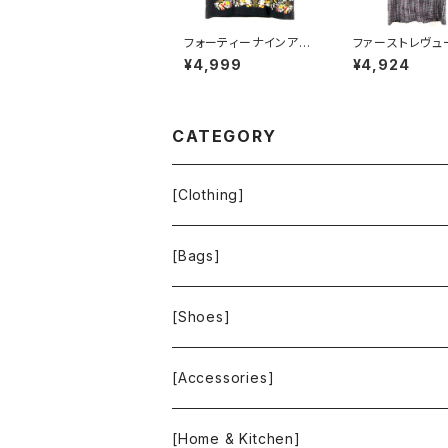
フォーティーナインアベ
ファーストレヴュー 
ニュージュンコシマダ 4
t Revue 半袖
¥4,999
¥4,924
9AV.junko shimada
ス フリンジ バッ
スカート 花柄刺繍 裏地
ナー ポケット ヴ
あり 黒 40サイズ 9214
ージ風ボタン タ
85
ブラック Mサイズ
837
CATEGORY
[Clothing]
Krochet Kids International
[Bags]
BAGGU
[Shoes]
FOOD TEXTILE
TOMS
[Accessories]
INCASE
ALEX AND ANI
[Home & Kitchen]