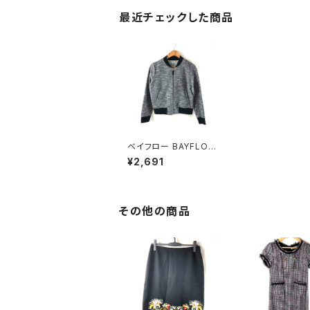
最近チェックした商品
ベイフロー BAYFLOW
ブルゾン ツイード ジッ
¥2,691
プアップ リブ タグ付き
黒 グレー系 3サイズ 61
8632
その他の商品