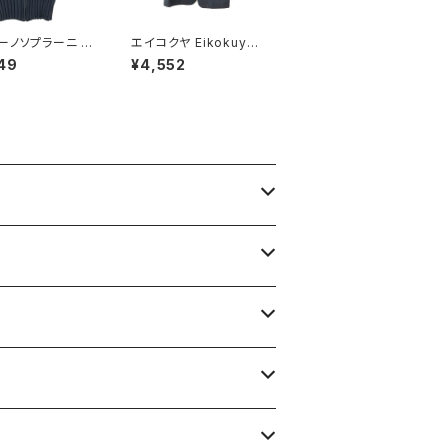
ーノソプラーニ L
エイコクヤ Eikokuya
NO SOPRANI ニ
ジャケット ストライプ柄
49
¥4,552
ベスト フロントジッ
スリット グレー 90070
ァー襟付き ブラッ
4
サイズ 921668