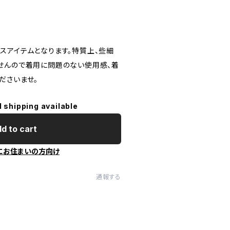
し
スアイテムとなります。特質上、些細
せんので着用に問題のない使用感、着
ださいませ。
l shipping available
d to cart
にお住まいの方向け
通報する