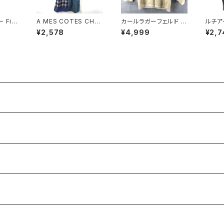
Firs
A MES COTES CHA
カールラガーフェルド K
ルチア
ワンピー
QUE ジャンパースカー
ARL LAGERFELD カ
UCIA
¥2,578
¥4,999
¥2,7
クファス
ト チェック柄 ポケット
ーディガン 花 ラメ 一つ
ット 
ィンテ
ブルー系 921472
ボタン ベージュ ゴール
プ フ
グ付き
ド 921486
ク 42
 929